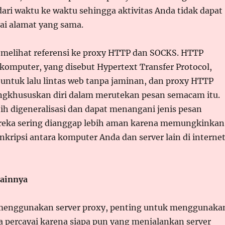
dari waktu ke waktu sehingga aktivitas Anda tidak dapat
gai alamat yang sama.
 melihat referensi ke proxy HTTP dan SOCKS. HTTP
 komputer, yang disebut Hypertext Transfer Protocol,
untuk lalu lintas web tanpa jaminan, dan proxy HTTP
ngkhususkan diri dalam merutekan pesan semacam itu.
ih digeneralisasi dan dapat menangani jenis pesan
ereka sering dianggap lebih aman karena memungkinkan
kripsi antara komputer Anda dan server lain di interne
ainnya
 menggunakan server proxy, penting untuk menggunaka
a percayai karena siapa pun yang menjalankan server