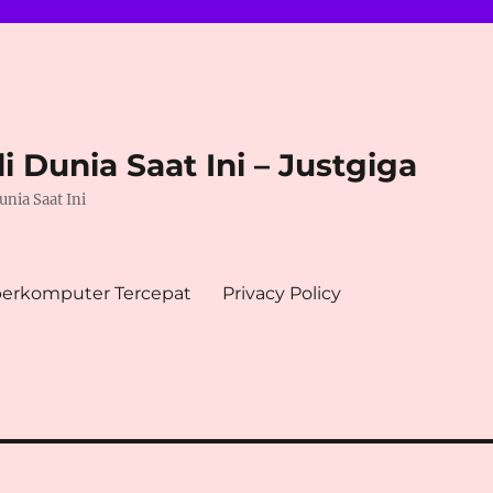
 Dunia Saat Ini – Justgiga
nia Saat Ini
erkomputer Tercepat
Privacy Policy