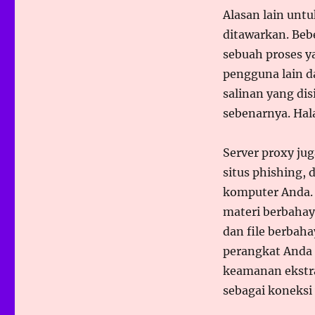
Alasan lain unt
ditawarkan. Beb
sebuah proses ya
pengguna lain d
salinan yang di
sebenarnya. Hal
Server proxy j
situs phishing,
komputer Anda.
materi berbahay
dan file berbaha
perangkat Anda 
keamanan ekstra
sebagai koneksi