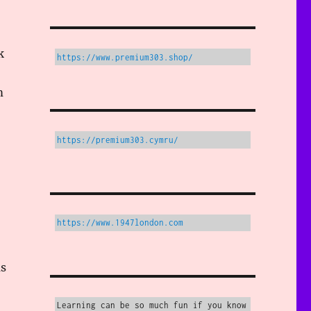
k
https://www.premium303.shop/
m
https://premium303.cymru/
https://www.1947london.com
as
Learning can be so much fun if you know 