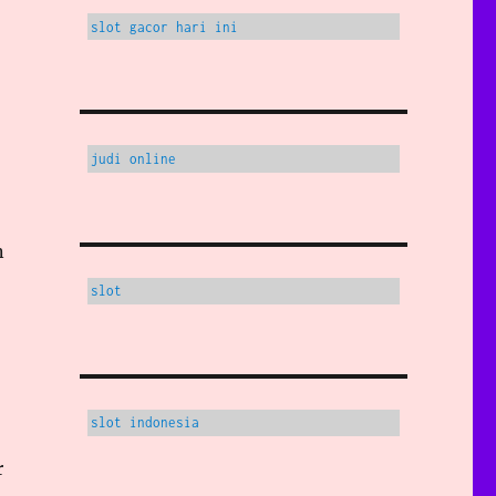
slot gacor hari ini
judi online
n
slot
slot indonesia
r