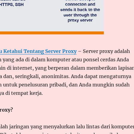
u Ketahui Tentang Server Proxy
– Server proxy adalah
yang ada di dalam komputer atau ponsel cerdas Anda
ain di internet, yang berperan dalam memberikan lapisa
 dan, seringkali, anonimitas. Anda dapat mengaturnya
 untuk penelusuran pribadi, dan Anda mungkin sudah
 di tempat kerja.
Proxy?
alah jaringan yang menyalurkan lalu lintas dari kompute