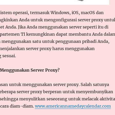
sistem operasi, termasuk Windows, iOS, macOS dan
gkinkan Anda untuk mengonfigurasi server proxy untu
rnet Anda. Jika Anda menggunakan server seperti itu di
departemen TI kemungkinan dapat membantu Anda dala
nda menggunakan satu untuk penggunaan pribadi Anda,
 menjalankan server proxy harus menggunakan
 sesuai.
Menggunakan Server Proxy?
asan untuk menggunakan server proxy. Salah satunya
 Beberapa server proxy berperan untuk menyembunyikan
 sehingga menyulitkan seseorang untuk melacak aktivit
ecara diam-diam.
www.americannamedaycalendar.com