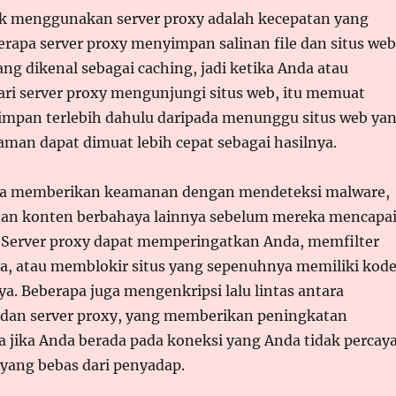
uk menggunakan server proxy adalah kecepatan yang
erapa server proxy menyimpan salinan file dan situs web
ng dikenal sebagai caching, jadi ketika Anda atau
ari server proxy mengunjungi situs web, itu memuat
simpan terlebih dahulu daripada menunggu situs web ya
aman dapat dimuat lebih cepat sebagai hasilnya.
uga memberikan keamanan dengan mendeteksi malware,
 dan konten berbahaya lainnya sebelum mereka mencapa
 Server proxy dapat memperingatkan Anda, memfilter
a, atau memblokir situs yang sepenuhnya memiliki kod
ya. Beberapa juga mengenkripsi lalu lintas antara
dan server proxy, yang memberikan peningkatan
 jika Anda berada pada koneksi yang Anda tidak percay
 yang bebas dari penyadap.