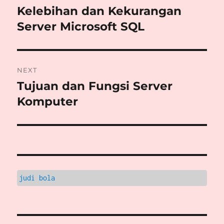
navigation
Kelebihan dan Kekurangan
Previous
post:
Server Microsoft SQL
NEXT
Tujuan dan Fungsi Server
Next
post:
Komputer
judi bola