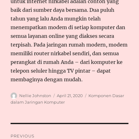
untuk internet nirkabel adalah contoh yang
baik dari sumber daya bersama. Dua puluh
tahun yang lalu Anda mungkin telah
menempatkan modem di setiap komputer dan
semua layanan online yang diakses secara
terpisah. Pada jaringan rumah modern, modem
memiliki router nirkabel sendiri, dan semua
perangkat di rumah Anda – dari komputer ke
telepon seluler hingga TV pintar – dapat
membaginya dengan mudah.
Author
Posted
Tags
Nellie Johnston
April 21, 2020
Komponen Dasar
on
dalam Jaringan Komputer
Post
PREVIOUS