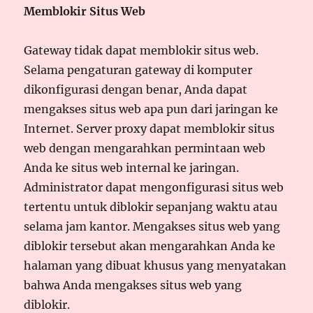
Memblokir Situs Web
Gateway tidak dapat memblokir situs web.
Selama pengaturan gateway di komputer
dikonfigurasi dengan benar, Anda dapat
mengakses situs web apa pun dari jaringan ke
Internet. Server proxy dapat memblokir situs
web dengan mengarahkan permintaan web
Anda ke situs web internal ke jaringan.
Administrator dapat mengonfigurasi situs web
tertentu untuk diblokir sepanjang waktu atau
selama jam kantor. Mengakses situs web yang
diblokir tersebut akan mengarahkan Anda ke
halaman yang dibuat khusus yang menyatakan
bahwa Anda mengakses situs web yang
diblokir.