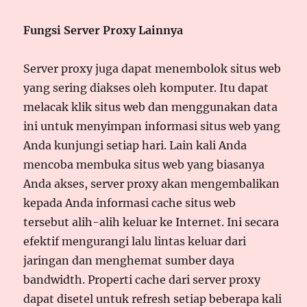
Fungsi Server Proxy Lainnya
Server proxy juga dapat menembolok situs web
yang sering diakses oleh komputer. Itu dapat
melacak klik situs web dan menggunakan data
ini untuk menyimpan informasi situs web yang
Anda kunjungi setiap hari. Lain kali Anda
mencoba membuka situs web yang biasanya
Anda akses, server proxy akan mengembalikan
kepada Anda informasi cache situs web
tersebut alih-alih keluar ke Internet. Ini secara
efektif mengurangi lalu lintas keluar dari
jaringan dan menghemat sumber daya
bandwidth. Properti cache dari server proxy
dapat disetel untuk refresh setiap beberapa kali