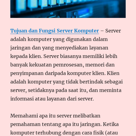
Tujuan dan Fungsi Server Komputer
– Server
adalah komputer yang digunakan dalam
jaringan dan yang menyediakan layanan
kepada klien. Server biasanya memiliki lebih
banyak kekuatan pemrosesan, memori dan
penyimpanan daripada komputer klien. Klien
adalah komputer yang tidak bertindak sebagai
server, setidaknya pada saat itu, dan meminta
informasi atau layanan dari server.
Memahami apa itu server melibatkan
pemahaman tentang apa itu jaringan. Ketika
komputer terhubung dengan cara fisik (atau