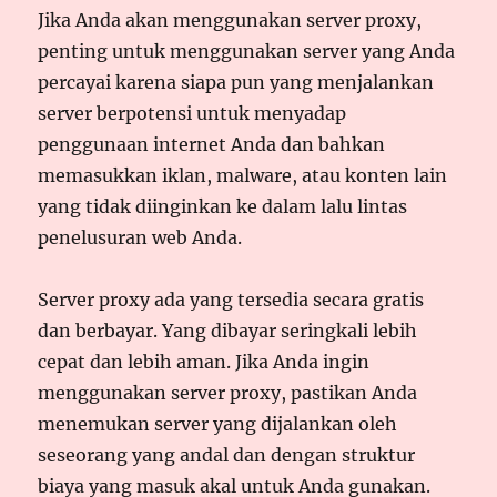
Jika Anda akan menggunakan server proxy,
penting untuk menggunakan server yang Anda
percayai karena siapa pun yang menjalankan
server berpotensi untuk menyadap
penggunaan internet Anda dan bahkan
memasukkan iklan, malware, atau konten lain
yang tidak diinginkan ke dalam lalu lintas
penelusuran web Anda.
Server proxy ada yang tersedia secara gratis
dan berbayar. Yang dibayar seringkali lebih
cepat dan lebih aman. Jika Anda ingin
menggunakan server proxy, pastikan Anda
menemukan server yang dijalankan oleh
seseorang yang andal dan dengan struktur
biaya yang masuk akal untuk Anda gunakan.