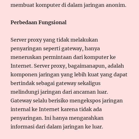
membuat komputer di dalam jaringan anonim.
Perbedaan Fungsional
Server proxy yang tidak melakukan
penyaringan seperti gateway, hanya
meneruskan permintaan dari komputer ke
Internet. Server proxy, bagaimanapun, adalah
komponen jaringan yang lebih kuat yang dapat
bertindak sebagai gateway sekaligus
melindungi jaringan dari ancaman luar.
Gateway selalu berisiko mengekspos jaringan
internal ke Internet karena tidak ada
penyaringan. Ini hanya mengarahkan
informasi dari dalam jaringan ke luar.