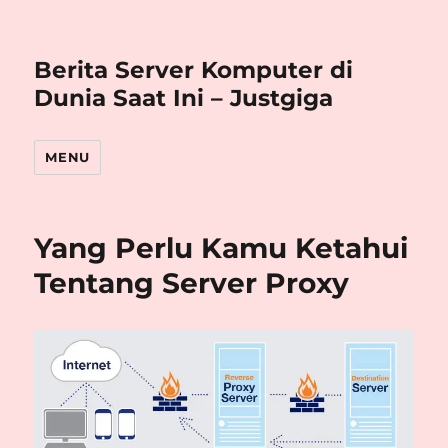
Berita Server Komputer di
Dunia Saat Ini – Justgiga
MENU
Yang Perlu Kamu Ketahui
Tentang Server Proxy