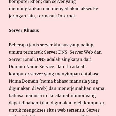
komputer klien; dan server yang
memungkinkan dan menyediakan akses ke
jaringan lain, termasuk Internet.
Server Khusus
Beberapa jenis server khusus yang paling
umum termasuk Server DNS, Server Web dan
Server Email. DNS adalah singkatan dari
Domain Name Service, dan itu adalah
komputer server yang menyimpan database
Nama Domain (nama bahasa manusia yang
digunakan di Web) dan menerjemahkan nama
bahasa manusia ini ke alamat nomor yang
dapat dipahami dan digunakan oleh komputer
untuk mengakses situs web tertentu. Server