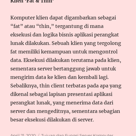
Klien ‘Fat & Thin’
Komputer klien dapat digambarkan sebagai
“fat” atau “thin,” tergantung di mana
eksekusi dan logika bisnis aplikasi perangkat
lunak dilakukan. Sebuah klien yang tergolong
fat memiliki kemampuan untuk mengontrol
data. Eksekusi dilakukan terutama pada klien,
sementara server bertanggung jawab untuk
mengirim data ke klien dan kembali lagi.
Sebaliknya, thin client terbatas pada apa yang
dikenal sebagai lapisan presentasi aplikasi
perangkat lunak, yang menerima data dari
server dan mengeditnya, sementara sebagian
besar eksekusi dilakukan di server.
Posted
Tags
April 21, 2020
Tujuan dan Fungsi Server Komputer