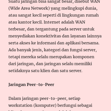
Suatu jaringan bisa sangat besar, disebut WAN
(Wide Area Network) yang melingkupi dunia,
atau sangat kecil seperti di lingkungan rumah
atau kantor kecil. Internet adalah WAN
terbesar, dan tergantung pada server untuk
menyediakan konektivitas dan layanan lainnya
serta akses ke informasi dan aplikasi bersama.
Ada banyak jenis, kategori dan fungsi server,
tetapi mereka selalu merupakan komponen
dari jaringan, dan jaringan selalu memiliki
setidaknya satu klien dan satu server.
Jaringan Peer-to-Peer
Dalam jaringan peer-to-peer, setiap
workstation (komputer) berfungsi sebagai