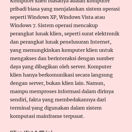
Komputer klien biasanya adalah komputer
pribadi biasa yang menjalankan sistem operasi
seperti Windows XP, Windows Vista atau
Windows 7. Sistem operasi mencakup
perangkat lunak klien, seperti surat elektronik
dan perangkat lunak penelusuran Internet,
yang memungkinkan komputer klien untuk
mengakses dan berinteraksi dengan sumber
daya yang dibagikan oleh server. Komputer
klien hanya berkomunikasi secara langsung
dengan server, bukan klien lain. Namun,
mampu memproses informasi dalam dirinya
sendiri, fakta yang membedakannya dari
terminal yang digunakan dalam sistem
komputasi mainframe terpusat.